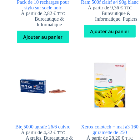
Pack de 10 recharges pour
Ram 500f clairf a4 90g blanc
stylo sur socle noir
À partir de
9,36
€
TTC
À partir de
2,82
€
Bureautique &
TTC
Bureautique &
Informatique
,
Papiers
Informatique
Ajouter au panier
Ajouter au panier
Bte 5000 agrafe 26/6 cuivre
Xerox colotech + mat a3 160
À partir de
4,32
€
gr ramette de 250
TTC
Agrafes
,
Bureautique &
À partir de
28,20
€
TTC