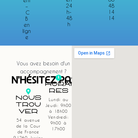
ent
24
48
–
h-
14
C
48
14
B
h
en
lign
e
Vous avez besoin d'un
accompagnement ?
N'HÉSITEZ PAS
Horai
Res
Nous
Lundi au
Trou
Jeudi: 9h00
Ver
à 18h00
Vendredi:
54 avenue
9h00 à
de la Cour
17h00
de France
91260 Juvisy