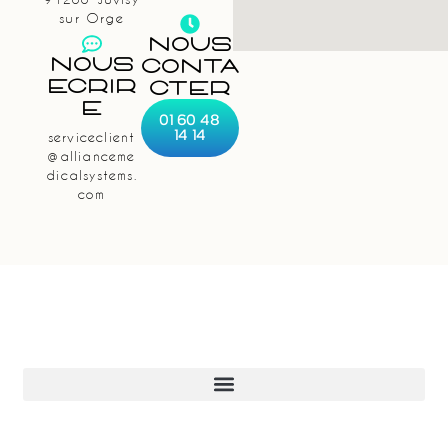
sur Orge
NOUS
Nous
CONTA
Écrir
CTER
E
01 60 48
14 14
serviceclient
@allianceme
dicalsystems.
com