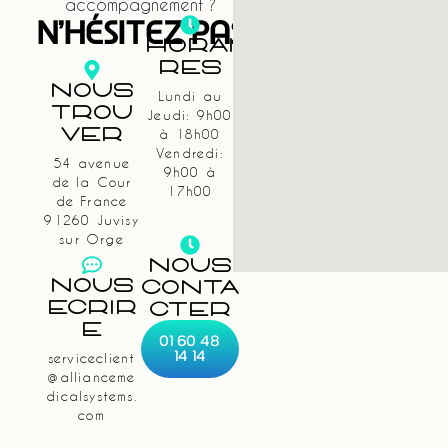
accompagnement ?
N'HÉSITEZ PAS
Horai
Res
Nous
Lundi au
Trou
Jeudi: 9h00
Ver
à 18h00
Vendredi:
54 avenue
9h00 à
de la Cour
17h00
de France
91260 Juvisy
sur Orge
NOUS
Nous
CONTA
Écrir
CTER
E
01 60 48
14 14
serviceclient
@allianceme
dicalsystems.
com