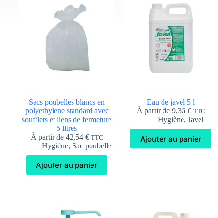
Sacs poubelles blancs en
Eau de javel 5 l
polyethylene standard avec
À partir de
9,36
€
TTC
soufflets et liens de fermeture
Hygiène
,
Javel
5 litres
À partir de
42,54
€
Ajouter au panier
TTC
Hygiène
,
Sac poubelle
Ajouter au panier