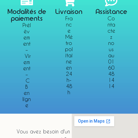
Modalités de
Livraison
Assistance
paiements
Fra
Co
nc
nta
Prél
e
cte
èv
Mé
z
em
tro
no
ent
pol
us
–
itai
au
Vir
ne
01
em
en
60
ent
24
48
–
h-
14
C
48
14
B
h
en
lign
e
Vous avez besoin d'un