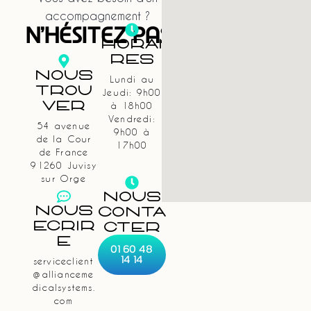
accompagnement ?
N'HÉSITEZ PAS
Horai
Res
Nous
Lundi au
Trou
Jeudi: 9h00
Ver
à 18h00
Vendredi:
54 avenue
9h00 à
de la Cour
17h00
de France
91260 Juvisy
sur Orge
NOUS
Nous
CONTA
Écrir
CTER
E
01 60 48
14 14
serviceclient
@allianceme
dicalsystems.
com