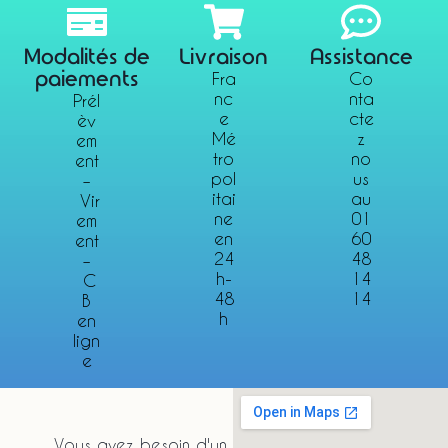
Modalités de
Livraison
Assistance
paiements
Fra
Co
nc
nta
Prél
e
cte
èv
Mé
z
em
tro
no
ent
pol
us
–
itai
au
Vir
ne
01
em
en
60
ent
24
48
–
h-
14
C
48
14
B
h
en
lign
e
Vous avez besoin d'un