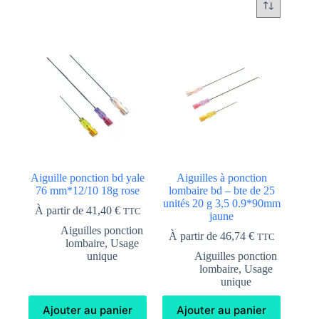
Aiguille ponction bd yale
Aiguilles à ponction
76 mm*12/10 18g rose
lombaire bd – bte de 25
unités 20 g 3,5 0.9*90mm
À partir de
41,40
€
TTC
jaune
Aiguilles ponction
À partir de
46,74
€
TTC
lombaire
,
Usage
unique
Aiguilles ponction
lombaire
,
Usage
unique
Ajouter au panier
Ajouter au panier