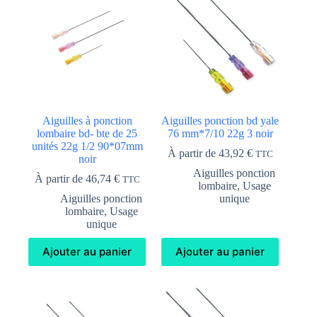
Aiguilles à ponction
Aiguilles ponction bd yale
lombaire bd- bte de 25
76 mm*7/10 22g 3 noir
unités 22g 1/2 90*07mm
À partir de
43,92
€
TTC
noir
Aiguilles ponction
À partir de
46,74
€
TTC
lombaire
,
Usage
Aiguilles ponction
unique
lombaire
,
Usage
unique
Ajouter au panier
Ajouter au panier