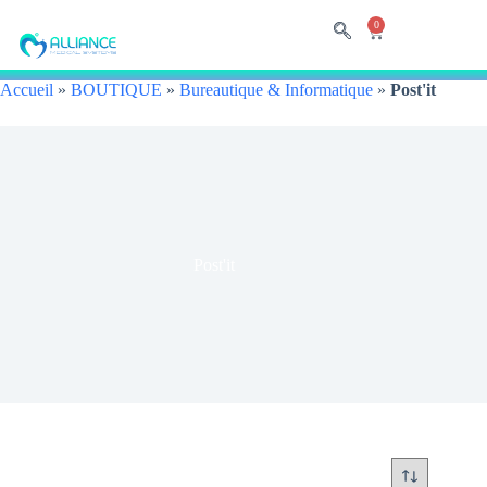
0
Accueil
»
BOUTIQUE
»
Bureautique & Informatique
»
Post'it
Post'it