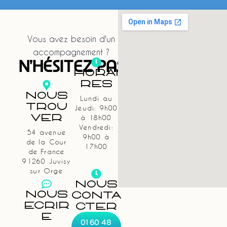
Vous avez besoin d'un
accompagnement ?
N'HÉSITEZ PAS
Horai
Res
Nous
Lundi au
Trou
Jeudi: 9h00
Ver
à 18h00
Vendredi:
54 avenue
9h00 à
de la Cour
17h00
de France
91260 Juvisy
sur Orge
NOUS
Nous
CONTA
Écrir
CTER
E
01 60 48