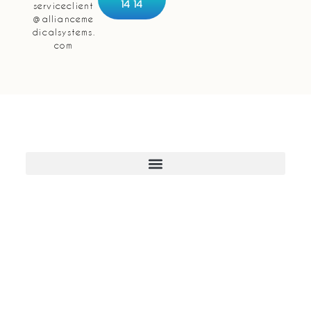
14 14
serviceclient
@allianceme
dicalsystems.
com