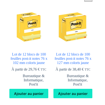
Lot de 12 blocs de 100
Lot de 12 blocs de 100
feuilles post-it notes 76 x
feuilles post-it notes 76 x
102 mm coloris jaune
127 mm coloris jaune
À partir de
29,76
€
À partir de
38,40
€
TTC
TTC
Bureautique &
Bureautique &
Informatique
,
Informatique
,
Post'it
Post'it
Ajouter au panier
Ajouter au panier