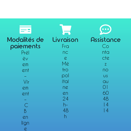
Modalités de
Livraison
Assistance
paiements
Fra
Co
nc
nta
Prél
e
cte
èv
Mé
z
em
tro
no
ent
pol
us
–
itai
au
Vir
ne
01
em
en
60
ent
24
48
–
h-
14
C
48
14
B
h
en
lign
e