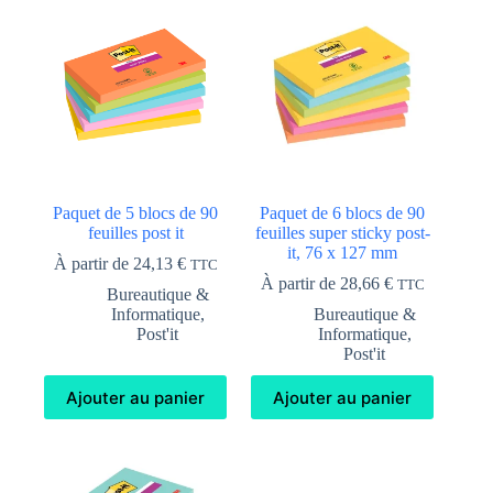
Paquet de 5 blocs de 90
Paquet de 6 blocs de 90
feuilles post it
feuilles super sticky post-
it, 76 x 127 mm
À partir de
24,13
€
TTC
À partir de
28,66
€
TTC
Bureautique &
Informatique
,
Bureautique &
Post'it
Informatique
,
Post'it
Ajouter au panier
Ajouter au panier